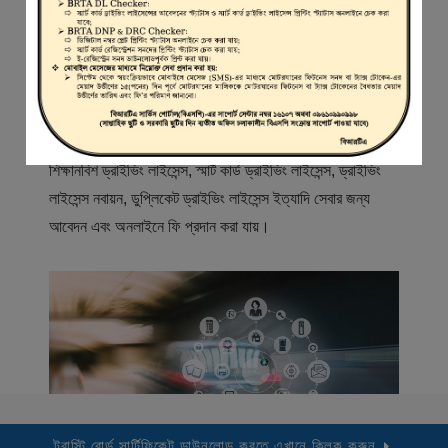
স্বাগতম
বিআরটিএ সার্ভিস পোর্টাল (বিএসপি) বাংলাদেশ রোড ট্রান্সপোর্ট অথরিটি
(বিআরটিএ) এর একটি অনলাইন সেবা প্রদানের মাধ্যম যেখানে ড্রাইভার,
মোটরযান মালিক, মোটরযান বিক্রেতাদের নিবন্ধিত করা হয় এবং
শিক্ষানবিশ ড্রাইভিং লাইসেন্স, স্মার্ট কার্ড ড্রাইভিং লাইসেন্স, ড্রাইভিং
লাইসেন্স নবায়ন, ডুপ্লিকেট ড্রাইভিং লাইসেন্স ইত্যাদি সেবার জন্য
আবেদন এবং অনলাইনে ফি প্রদান করা যায়।
ট্রাস্টি বোর্ড সার্টিফিকেট ডাউনলোড করতে এখানে ক্লিক করুন