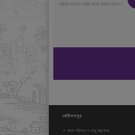
গ্রাহক তাদের পেমেন্ট যাচাই করতে পারেন।
পোর্টালসমূহ
সড়ক পরিবহন ও সেতু মন্ত্রণালয়