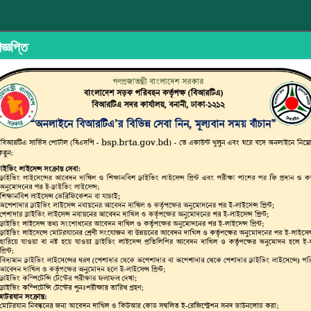
জ্ঞপ্তি
ইড শেয়ারিং
অভিযোগ/মতামত দিন
ইউজার ম্যানুয়াল
ছাত্র জনতার 
্সপোর্ট অথরিটি (বিআরটিএ)