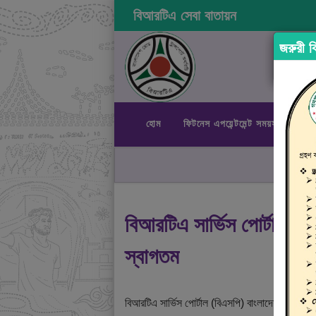
বিআরটিএ সেবা বাতায়ন
জরুরী বি
হোম
ফিটনেস এপয়েন্টমেন্ট সময়সূচী
রা
বিআরটিএ সার্ভিস পোর্টালে
স্বাগতম
বিআরটিএ সার্ভিস পোর্টাল (বিএসপি) বাংলাদেশ রোড ট্রান