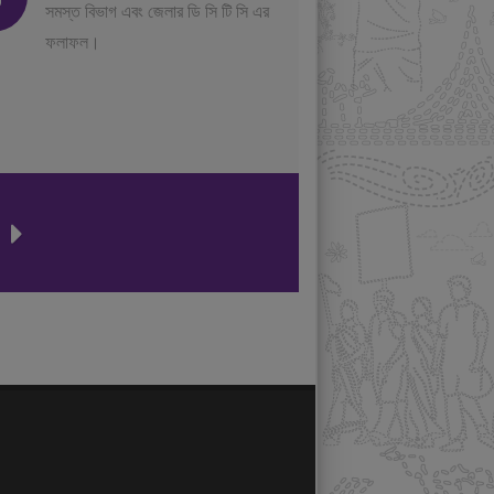
সমস্ত বিভাগ এবং জেলার ডি সি টি সি এর
ফলাফল।
ন