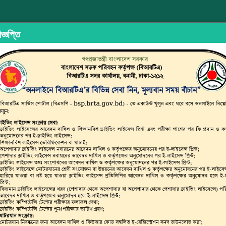
জ্ঞপ্তি
ইড শেয়ারিং
অভিযোগ/মতামত দিন
ইউজার ম্যানুয়াল
ছাত্র জনতার 
্সপোর্ট অথরিটি (বিআরটিএ)