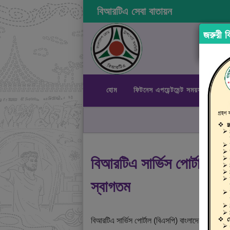
বিআরটিএ সেবা বাতায়ন
জরুরী বি
হোম
ফিটনেস এপয়েন্টমেন্ট সময়সূচী
রা
বিআরটিএ সার্ভিস পোর্টালে
স্বাগতম
বিআরটিএ সার্ভিস পোর্টাল (বিএসপি) বাংলাদেশ রোড ট্রান