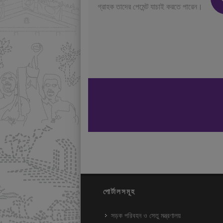
গ্রাহক তাদের পেমেন্ট যাচাই করতে পারেন।
পোর্টালসমূহ
সড়ক পরিবহন ও সেতু মন্ত্রণালয়