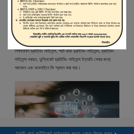
স্বাগতম
বিআরটিএ সার্ভিস পোর্টাল (বিএসপি) বাংলাদেশ রোড ট্রান্সপোর্ট অথরিটি
(বিআরটিএ) এর একটি অনলাইন সেবা প্রদানের মাধ্যম যেখানে ড্রাইভার,
মোটরযান মালিক, মোটরযান বিক্রেতাদের নিবন্ধিত করা হয় এবং
শিক্ষানবিশ ড্রাইভিং লাইসেন্স, স্মার্ট কার্ড ড্রাইভিং লাইসেন্স, ড্রাইভিং
লাইসেন্স নবায়ন, ডুপ্লিকেট ড্রাইভিং লাইসেন্স ইত্যাদি সেবার জন্য
আবেদন এবং অনলাইনে ফি প্রদান করা যায়।
ট্রাস্টি বোর্ড সার্টিফিকেট ডাউনলোড করতে এখানে ক্লিক করুন