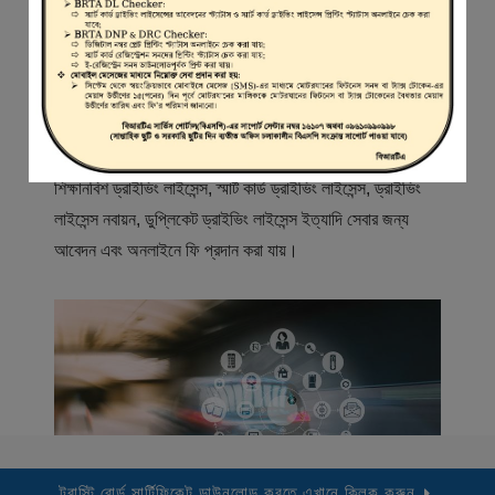
স্বাগতম
বিআরটিএ সার্ভিস পোর্টাল (বিএসপি) বাংলাদেশ রোড ট্রান্সপোর্ট অথরিটি
(বিআরটিএ) এর একটি অনলাইন সেবা প্রদানের মাধ্যম যেখানে ড্রাইভার,
মোটরযান মালিক, মোটরযান বিক্রেতাদের নিবন্ধিত করা হয় এবং
শিক্ষানবিশ ড্রাইভিং লাইসেন্স, স্মার্ট কার্ড ড্রাইভিং লাইসেন্স, ড্রাইভিং
লাইসেন্স নবায়ন, ডুপ্লিকেট ড্রাইভিং লাইসেন্স ইত্যাদি সেবার জন্য
আবেদন এবং অনলাইনে ফি প্রদান করা যায়।
ট্রাস্টি বোর্ড সার্টিফিকেট ডাউনলোড করতে এখানে ক্লিক করুন