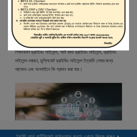
স্বাগতম
বিআরটিএ সার্ভিস পোর্টাল (বিএসপি) বাংলাদেশ রোড ট্রান্সপোর্ট অথরিটি
(বিআরটিএ) এর একটি অনলাইন সেবা প্রদানের মাধ্যম যেখানে ড্রাইভার,
মোটরযান মালিক, মোটরযান বিক্রেতাদের নিবন্ধিত করা হয় এবং
শিক্ষানবিশ ড্রাইভিং লাইসেন্স, স্মার্ট কার্ড ড্রাইভিং লাইসেন্স, ড্রাইভিং
লাইসেন্স নবায়ন, ডুপ্লিকেট ড্রাইভিং লাইসেন্স ইত্যাদি সেবার জন্য
আবেদন এবং অনলাইনে ফি প্রদান করা যায়।
ট্রাস্টি বোর্ড সার্টিফিকেট ডাউনলোড করতে এখানে ক্লিক করুন