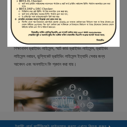
স্বাগতম
বিআরটিএ সার্ভিস পোর্টাল (বিএসপি) বাংলাদেশ রোড ট্রান্সপোর্ট অথরিটি
(বিআরটিএ) এর একটি অনলাইন সেবা প্রদানের মাধ্যম যেখানে ড্রাইভার,
মোটরযান মালিক, মোটরযান বিক্রেতাদের নিবন্ধিত করা হয় এবং
শিক্ষানবিশ ড্রাইভিং লাইসেন্স, স্মার্ট কার্ড ড্রাইভিং লাইসেন্স, ড্রাইভিং
লাইসেন্স নবায়ন, ডুপ্লিকেট ড্রাইভিং লাইসেন্স ইত্যাদি সেবার জন্য
আবেদন এবং অনলাইনে ফি প্রদান করা যায়।
ট্রাস্টি বোর্ড সার্টিফিকেট ডাউনলোড করতে এখানে ক্লিক করুন