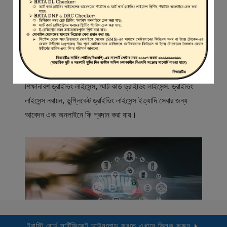
স্বাগতম
বিআরটিএ সার্ভিস পোর্টাল (বিএসপি) বাংলাদেশ রোড ট্রান্সপোর্ট অথরিটি
(বিআরটিএ) এর একটি অনলাইন সেবা প্রদানের মাধ্যম যেখানে ড্রাইভার,
মোটরযান মালিক, মোটরযান বিক্রেতাদের নিবন্ধিত করা হয় এবং
শিক্ষানবিশ ড্রাইভিং লাইসেন্স, স্মার্ট কার্ড ড্রাইভিং লাইসেন্স, ড্রাইভিং
লাইসেন্স নবায়ন, ডুপ্লিকেট ড্রাইভিং লাইসেন্স ইত্যাদি সেবার জন্য
আবেদন এবং অনলাইনে ফি প্রদান করা যায়।
ট্রাস্টি বোর্ড সার্টিফিকেট ডাউনলোড করতে এখানে ক্লিক করুন