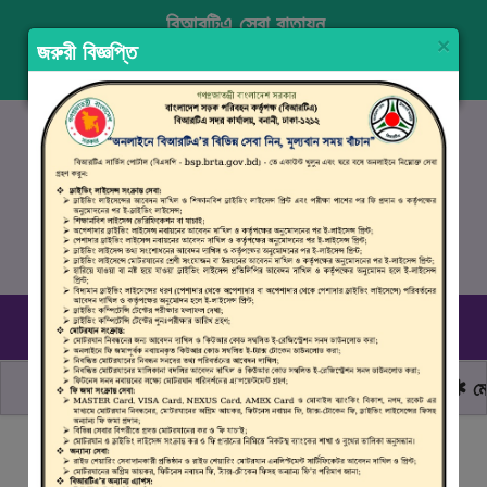
বিআরটিএ সেবা বাতায়ন
×
জরুরী বিজ্ঞপ্তি
প্রবেশ করুন
নিবন্ধন
ENGLISH
১৬১০৭
, ০৯৬১০ ৯৯০ ৯৯৮
রবিবার–বৃহস্পতিবার (০৯.০০ সকাল - ০৪.০০ বিকাল)
ছাত্র জনতার অঙ্গীকার, নিরাপদ সড়ক হোক সবার
মোটরয
বিআরটিএ সার্ভিস পোর্টালে