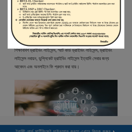
স্বাগতম
বিআরটিএ সার্ভিস পোর্টাল (বিএসপি) বাংলাদেশ রোড ট্রান্সপোর্ট অথরিটি
(বিআরটিএ) এর একটি অনলাইন সেবা প্রদানের মাধ্যম যেখানে ড্রাইভার,
মোটরযান মালিক, মোটরযান বিক্রেতাদের নিবন্ধিত করা হয় এবং
শিক্ষানবিশ ড্রাইভিং লাইসেন্স, স্মার্ট কার্ড ড্রাইভিং লাইসেন্স, ড্রাইভিং
লাইসেন্স নবায়ন, ডুপ্লিকেট ড্রাইভিং লাইসেন্স ইত্যাদি সেবার জন্য
আবেদন এবং অনলাইনে ফি প্রদান করা যায়।
ট্রাস্টি বোর্ড সার্টিফিকেট ডাউনলোড করতে এখানে ক্লিক করুন