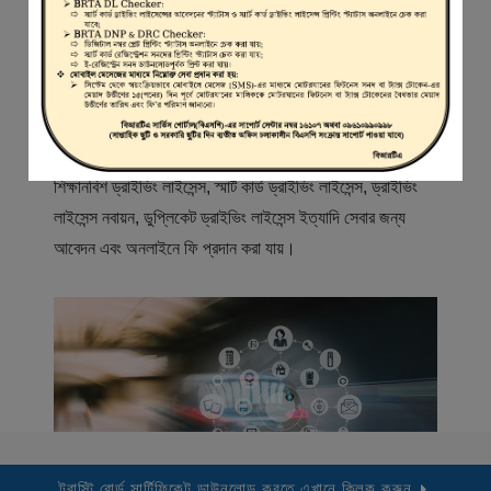
স্বাগতম
বিআরটিএ সার্ভিস পোর্টাল (বিএসপি) বাংলাদেশ রোড ট্রান্সপোর্ট অথরিটি
(বিআরটিএ) এর একটি অনলাইন সেবা প্রদানের মাধ্যম যেখানে ড্রাইভার,
মোটরযান মালিক, মোটরযান বিক্রেতাদের নিবন্ধিত করা হয় এবং
শিক্ষানবিশ ড্রাইভিং লাইসেন্স, স্মার্ট কার্ড ড্রাইভিং লাইসেন্স, ড্রাইভিং
লাইসেন্স নবায়ন, ডুপ্লিকেট ড্রাইভিং লাইসেন্স ইত্যাদি সেবার জন্য
আবেদন এবং অনলাইনে ফি প্রদান করা যায়।
ট্রাস্টি বোর্ড সার্টিফিকেট ডাউনলোড করতে এখানে ক্লিক করুন