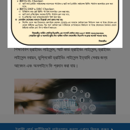
স্বাগতম
বিআরটিএ সার্ভিস পোর্টাল (বিএসপি) বাংলাদেশ রোড ট্রান্সপোর্ট অথরিটি
(বিআরটিএ) এর একটি অনলাইন সেবা প্রদানের মাধ্যম যেখানে ড্রাইভার,
মোটরযান মালিক, মোটরযান বিক্রেতাদের নিবন্ধিত করা হয় এবং
শিক্ষানবিশ ড্রাইভিং লাইসেন্স, স্মার্ট কার্ড ড্রাইভিং লাইসেন্স, ড্রাইভিং
লাইসেন্স নবায়ন, ডুপ্লিকেট ড্রাইভিং লাইসেন্স ইত্যাদি সেবার জন্য
আবেদন এবং অনলাইনে ফি প্রদান করা যায়।
ট্রাস্টি বোর্ড সার্টিফিকেট ডাউনলোড করতে এখানে ক্লিক করুন