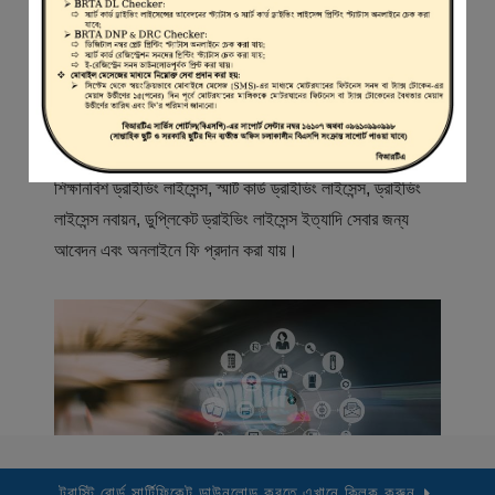
স্বাগতম
বিআরটিএ সার্ভিস পোর্টাল (বিএসপি) বাংলাদেশ রোড ট্রান্সপোর্ট অথরিটি
(বিআরটিএ) এর একটি অনলাইন সেবা প্রদানের মাধ্যম যেখানে ড্রাইভার,
মোটরযান মালিক, মোটরযান বিক্রেতাদের নিবন্ধিত করা হয় এবং
শিক্ষানবিশ ড্রাইভিং লাইসেন্স, স্মার্ট কার্ড ড্রাইভিং লাইসেন্স, ড্রাইভিং
লাইসেন্স নবায়ন, ডুপ্লিকেট ড্রাইভিং লাইসেন্স ইত্যাদি সেবার জন্য
আবেদন এবং অনলাইনে ফি প্রদান করা যায়।
ট্রাস্টি বোর্ড সার্টিফিকেট ডাউনলোড করতে এখানে ক্লিক করুন