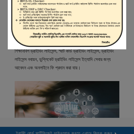
স্বাগতম
বিআরটিএ সার্ভিস পোর্টাল (বিএসপি) বাংলাদেশ রোড ট্রান্সপোর্ট অথরিটি
(বিআরটিএ) এর একটি অনলাইন সেবা প্রদানের মাধ্যম যেখানে ড্রাইভার,
মোটরযান মালিক, মোটরযান বিক্রেতাদের নিবন্ধিত করা হয় এবং
শিক্ষানবিশ ড্রাইভিং লাইসেন্স, স্মার্ট কার্ড ড্রাইভিং লাইসেন্স, ড্রাইভিং
লাইসেন্স নবায়ন, ডুপ্লিকেট ড্রাইভিং লাইসেন্স ইত্যাদি সেবার জন্য
আবেদন এবং অনলাইনে ফি প্রদান করা যায়।
ট্রাস্টি বোর্ড সার্টিফিকেট ডাউনলোড করতে এখানে ক্লিক করুন