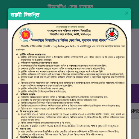
বিআরটিএ সেবা বাতায়ন
×
জরুরী বিজ্ঞপ্তি
প্রবেশ করুন
নিবন্ধন
ENGLISH
১৬১০৭
, ০৯৬১০ ৯৯০ ৯৯৮
রবিবার–বৃহস্পতিবার (০৯.০০ সকাল - ০৪.০০ বিকাল)
ছাত্র জনতার অঙ্গীকার, নিরাপদ সড়ক হোক সবার
মোটরযান চালানোর
বিআরটিএ সার্ভিস পোর্টালে