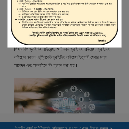
স্বাগতম
বিআরটিএ সার্ভিস পোর্টাল (বিএসপি) বাংলাদেশ রোড ট্রান্সপোর্ট অথরিটি
(বিআরটিএ) এর একটি অনলাইন সেবা প্রদানের মাধ্যম যেখানে ড্রাইভার,
মোটরযান মালিক, মোটরযান বিক্রেতাদের নিবন্ধিত করা হয় এবং
শিক্ষানবিশ ড্রাইভিং লাইসেন্স, স্মার্ট কার্ড ড্রাইভিং লাইসেন্স, ড্রাইভিং
লাইসেন্স নবায়ন, ডুপ্লিকেট ড্রাইভিং লাইসেন্স ইত্যাদি সেবার জন্য
আবেদন এবং অনলাইনে ফি প্রদান করা যায়।
ট্রাস্টি বোর্ড সার্টিফিকেট ডাউনলোড করতে এখানে ক্লিক করুন