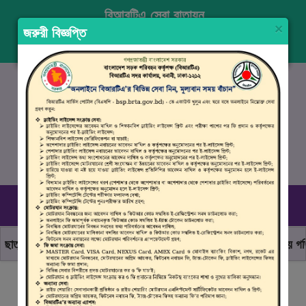
বিআরটিএ সেবা বাতায়ন
×
জরুরী বিজ্ঞপ্তি
প্রবেশ করুন
নিবন্ধন
ENGLISH
১৬১০৭
, ০৯৬১০ ৯৯০ ৯৯৮
রবিবার–বৃহস্পতিবার (০৯.০০ সকাল - ০৪.০০ বিকাল)
ত্র জনতার অঙ্গীকার, নিরাপদ সড়ক হোক সবার
মোটরযান চালানোর সময় গতিসী
বিআরটিএ সার্ভিস পোর্টালে