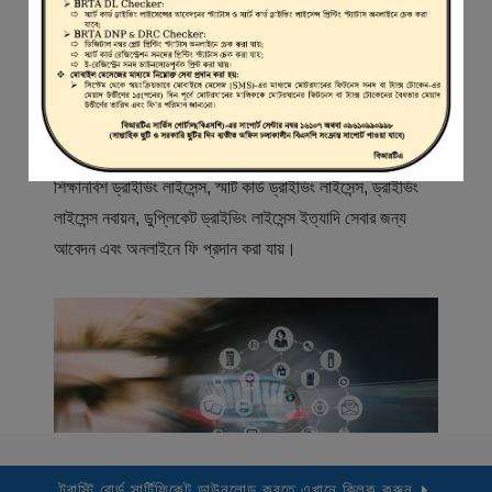
স্বাগতম
বিআরটিএ সার্ভিস পোর্টাল (বিএসপি) বাংলাদেশ রোড ট্রান্সপোর্ট অথরিটি
(বিআরটিএ) এর একটি অনলাইন সেবা প্রদানের মাধ্যম যেখানে ড্রাইভার,
মোটরযান মালিক, মোটরযান বিক্রেতাদের নিবন্ধিত করা হয় এবং
শিক্ষানবিশ ড্রাইভিং লাইসেন্স, স্মার্ট কার্ড ড্রাইভিং লাইসেন্স, ড্রাইভিং
লাইসেন্স নবায়ন, ডুপ্লিকেট ড্রাইভিং লাইসেন্স ইত্যাদি সেবার জন্য
আবেদন এবং অনলাইনে ফি প্রদান করা যায়।
ট্রাস্টি বোর্ড সার্টিফিকেট ডাউনলোড করতে এখানে ক্লিক করুন