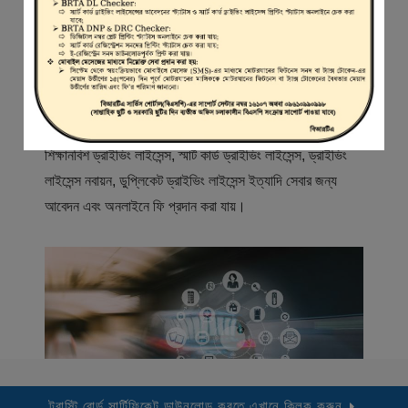
স্বাগতম
বিআরটিএ সার্ভিস পোর্টাল (বিএসপি) বাংলাদেশ রোড ট্রান্সপোর্ট অথরিটি
(বিআরটিএ) এর একটি অনলাইন সেবা প্রদানের মাধ্যম যেখানে ড্রাইভার,
মোটরযান মালিক, মোটরযান বিক্রেতাদের নিবন্ধিত করা হয় এবং
শিক্ষানবিশ ড্রাইভিং লাইসেন্স, স্মার্ট কার্ড ড্রাইভিং লাইসেন্স, ড্রাইভিং
লাইসেন্স নবায়ন, ডুপ্লিকেট ড্রাইভিং লাইসেন্স ইত্যাদি সেবার জন্য
আবেদন এবং অনলাইনে ফি প্রদান করা যায়।
ট্রাস্টি বোর্ড সার্টিফিকেট ডাউনলোড করতে এখানে ক্লিক করুন