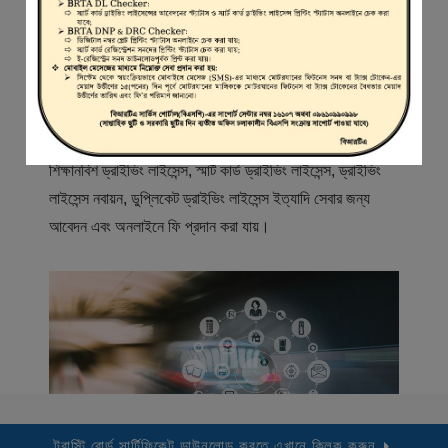
স্বাগতম
বিআরটিএ সার্ভিস পোর্টাল (বিএসপি) বাংলাদেশ রোড ট্রান্সপোর্ট অথরিটি
(বিআরটিএ) এর একটি অনলাইন সেবা প্রদানের মাধ্যম যেখানে ড্রাইভার,
মোটরযান মালিক, মোটরযান বিক্রেতাদের নিবন্ধিত করা হয় এবং
শিক্ষানবিশ ড্রাইভিং লাইসেন্স, স্মার্ট কার্ড ড্রাইভিং লাইসেন্স, ড্রাইভিং
লাইসেন্স নবায়ন, ডুপ্লিকেট ড্রাইভিং লাইসেন্স ইত্যাদি সেবার জন্য
আবেদন এবং অনলাইনে ফি প্রদান করা যায়।
ট্রাস্টি বোর্ড সার্টিফিকেট ডাউনলোড করতে এখানে ক্লিক করুন