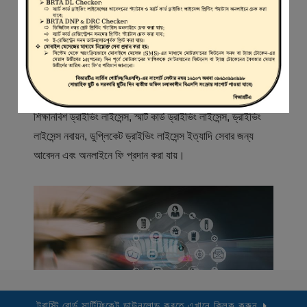
স্বাগতম
বিআরটিএ সার্ভিস পোর্টাল (বিএসপি) বাংলাদেশ রোড ট্রান্সপোর্ট অথরিটি
(বিআরটিএ) এর একটি অনলাইন সেবা প্রদানের মাধ্যম যেখানে ড্রাইভার,
মোটরযান মালিক, মোটরযান বিক্রেতাদের নিবন্ধিত করা হয় এবং
শিক্ষানবিশ ড্রাইভিং লাইসেন্স, স্মার্ট কার্ড ড্রাইভিং লাইসেন্স, ড্রাইভিং
লাইসেন্স নবায়ন, ডুপ্লিকেট ড্রাইভিং লাইসেন্স ইত্যাদি সেবার জন্য
আবেদন এবং অনলাইনে ফি প্রদান করা যায়।
ট্রাস্টি বোর্ড সার্টিফিকেট ডাউনলোড করতে এখানে ক্লিক করুন