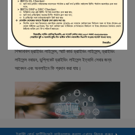
স্বাগতম
বিআরটিএ সার্ভিস পোর্টাল (বিএসপি) বাংলাদেশ রোড ট্রান্সপোর্ট অথরিটি
(বিআরটিএ) এর একটি অনলাইন সেবা প্রদানের মাধ্যম যেখানে ড্রাইভার,
মোটরযান মালিক, মোটরযান বিক্রেতাদের নিবন্ধিত করা হয় এবং
শিক্ষানবিশ ড্রাইভিং লাইসেন্স, স্মার্ট কার্ড ড্রাইভিং লাইসেন্স, ড্রাইভিং
লাইসেন্স নবায়ন, ডুপ্লিকেট ড্রাইভিং লাইসেন্স ইত্যাদি সেবার জন্য
আবেদন এবং অনলাইনে ফি প্রদান করা যায়।
ট্রাস্টি বোর্ড সার্টিফিকেট ডাউনলোড করতে এখানে ক্লিক করুন