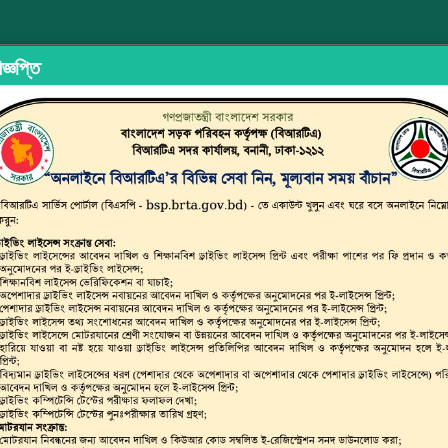
জ্ঞপ্তি
ইড শেয়ারিং
অভিযোগ/মতামত দিন
ইউজার ম্যানুয়াল
ছাত্র জনতার 
্সপোর্ট অথরিটি (বিআরটিএ)