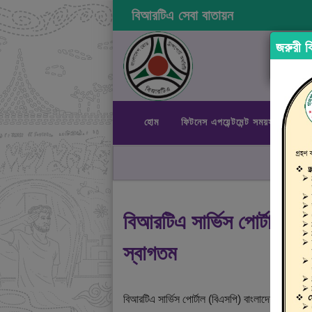
বিআরটিএ সেবা বাতায়ন
জরুরী বি
হোম
ফিটনেস এপয়েন্টমেন্ট সময়সূচী
রা
বিআরটিএ সার্ভিস পোর্টালে
স্বাগতম
বিআরটিএ সার্ভিস পোর্টাল (বিএসপি) বাংলাদেশ রোড ট্রান