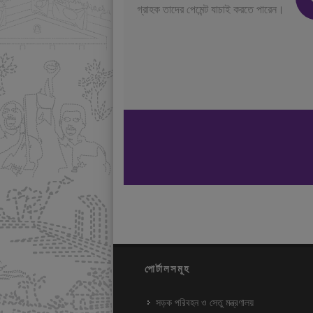
গ্রাহক তাদের পেমেন্ট যাচাই করতে পারেন।
পোর্টালসমূহ
সড়ক পরিবহন ও সেতু মন্ত্রণালয়