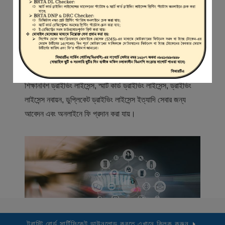
স্বাগতম
বিআরটিএ সার্ভিস পোর্টাল (বিএসপি) বাংলাদেশ রোড ট্রান্সপোর্ট অথরিটি
(বিআরটিএ) এর একটি অনলাইন সেবা প্রদানের মাধ্যম যেখানে ড্রাইভার,
মোটরযান মালিক, মোটরযান বিক্রেতাদের নিবন্ধিত করা হয় এবং
শিক্ষানবিশ ড্রাইভিং লাইসেন্স, স্মার্ট কার্ড ড্রাইভিং লাইসেন্স, ড্রাইভিং
লাইসেন্স নবায়ন, ডুপ্লিকেট ড্রাইভিং লাইসেন্স ইত্যাদি সেবার জন্য
আবেদন এবং অনলাইনে ফি প্রদান করা যায়।
ট্রাস্টি বোর্ড সার্টিফিকেট ডাউনলোড করতে এখানে ক্লিক করুন