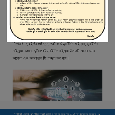
স্বাগতম
বিআরটিএ সার্ভিস পোর্টাল (বিএসপি) বাংলাদেশ রোড ট্রান্সপোর্ট অথরিটি
(বিআরটিএ) এর একটি অনলাইন সেবা প্রদানের মাধ্যম যেখানে ড্রাইভার,
মোটরযান মালিক, মোটরযান বিক্রেতাদের নিবন্ধিত করা হয় এবং
শিক্ষানবিশ ড্রাইভিং লাইসেন্স, স্মার্ট কার্ড ড্রাইভিং লাইসেন্স, ড্রাইভিং
লাইসেন্স নবায়ন, ডুপ্লিকেট ড্রাইভিং লাইসেন্স ইত্যাদি সেবার জন্য
আবেদন এবং অনলাইনে ফি প্রদান করা যায়।
ট্রাস্টি বোর্ড সার্টিফিকেট ডাউনলোড করতে এখানে ক্লিক করুন