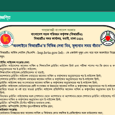
জ্ঞপ্তি
ইড শেয়ারিং
অভিযোগ/মতামত দিন
ইউজার ম্যানুয়াল
ছাত্র জনতার অ
্সপোর্ট অথরিটি (বিআরটিএ)