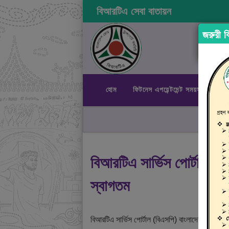
বিআরটিএ সেবা বাতায়ন
জরুরী বি
হোম
ফিটনেস এপয়েন্টমেন্ট সময়সূচী
রা
বিআরটিএ সার্ভিস পোর্টালে
স্বাগতম
বিআরটিএ সার্ভিস পোর্টাল (বিএসপি) বাংলাদেশ রোড ট্রান