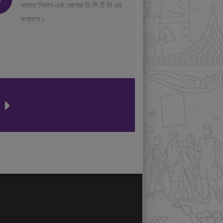
সমস্ত বিভাগ এবং জেলার ডি সি টি সি এর
ফলাফল।
ন