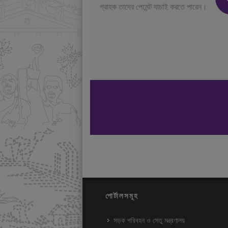
গ্রাহক তাদের পেমেন্ট যাচাই করতে পারেন।
পোর্টালসমূহ
সড়ক পরিবহন ও সেতু মন্ত্রণালয়