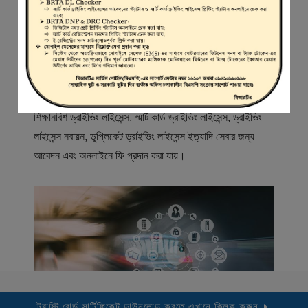
স্বাগতম
বিআরটিএ সার্ভিস পোর্টাল (বিএসপি) বাংলাদেশ রোড ট্রান্সপোর্ট অথরিটি
(বিআরটিএ) এর একটি অনলাইন সেবা প্রদানের মাধ্যম যেখানে ড্রাইভার,
মোটরযান মালিক, মোটরযান বিক্রেতাদের নিবন্ধিত করা হয় এবং
শিক্ষানবিশ ড্রাইভিং লাইসেন্স, স্মার্ট কার্ড ড্রাইভিং লাইসেন্স, ড্রাইভিং
লাইসেন্স নবায়ন, ডুপ্লিকেট ড্রাইভিং লাইসেন্স ইত্যাদি সেবার জন্য
আবেদন এবং অনলাইনে ফি প্রদান করা যায়।
ট্রাস্টি বোর্ড সার্টিফিকেট ডাউনলোড করতে এখানে ক্লিক করুন