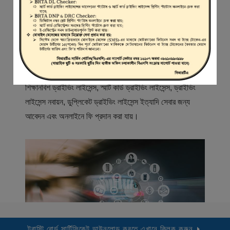
স্বাগতম
বিআরটিএ সার্ভিস পোর্টাল (বিএসপি) বাংলাদেশ রোড ট্রান্সপোর্ট অথরিটি
(বিআরটিএ) এর একটি অনলাইন সেবা প্রদানের মাধ্যম যেখানে ড্রাইভার,
মোটরযান মালিক, মোটরযান বিক্রেতাদের নিবন্ধিত করা হয় এবং
শিক্ষানবিশ ড্রাইভিং লাইসেন্স, স্মার্ট কার্ড ড্রাইভিং লাইসেন্স, ড্রাইভিং
লাইসেন্স নবায়ন, ডুপ্লিকেট ড্রাইভিং লাইসেন্স ইত্যাদি সেবার জন্য
আবেদন এবং অনলাইনে ফি প্রদান করা যায়।
ট্রাস্টি বোর্ড সার্টিফিকেট ডাউনলোড করতে এখানে ক্লিক করুন