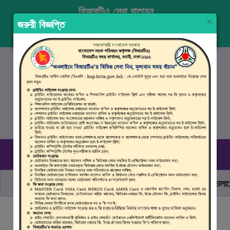
বিআরটিএ সেবা বাতায়ন
×
জরুরী বিজ্ঞপ্তি
প্রবেশ করুন
নিবন্ধন
ENGLISH
১৬১০৭
, ০৯৬১০ ৯৯০ ৯৯৮
রবিবার–বৃহস্পতিবার (০৯.০০ সকাল - ০৪.০০ বিকাল)
ছাত্র জনতার অঙ্গীকার, নিরাপদ সড়ক হোক সবার
মোটরযান চালানোর 
বিআরটিএ সার্ভিস পোর্টালে