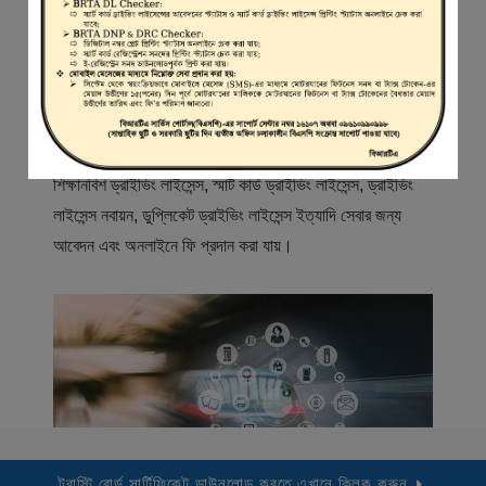
স্বাগতম
বিআরটিএ সার্ভিস পোর্টাল (বিএসপি) বাংলাদেশ রোড ট্রান্সপোর্ট অথরিটি
(বিআরটিএ) এর একটি অনলাইন সেবা প্রদানের মাধ্যম যেখানে ড্রাইভার,
মোটরযান মালিক, মোটরযান বিক্রেতাদের নিবন্ধিত করা হয় এবং
শিক্ষানবিশ ড্রাইভিং লাইসেন্স, স্মার্ট কার্ড ড্রাইভিং লাইসেন্স, ড্রাইভিং
লাইসেন্স নবায়ন, ডুপ্লিকেট ড্রাইভিং লাইসেন্স ইত্যাদি সেবার জন্য
আবেদন এবং অনলাইনে ফি প্রদান করা যায়।
ট্রাস্টি বোর্ড সার্টিফিকেট ডাউনলোড করতে এখানে ক্লিক করুন