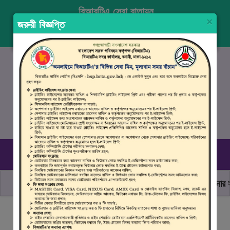
বিআরটিএ সেবা বাতায়ন
×
জরুরী বিজ্ঞপ্তি
প্রবেশ করুন
নিবন্ধন
ENGLISH
১৬১০৭
, ০৯৬১০ ৯৯০ ৯৯৮
রবিবার–বৃহস্পতিবার (০৯.০০ সকাল - ০৪.০০ বিকাল)
ছাত্র জনতার অঙ্গীকার, নিরাপদ সড়ক হোক সবার
মোটরযান চালানোর সময়
বিআরটিএ সার্ভিস পোর্টালে