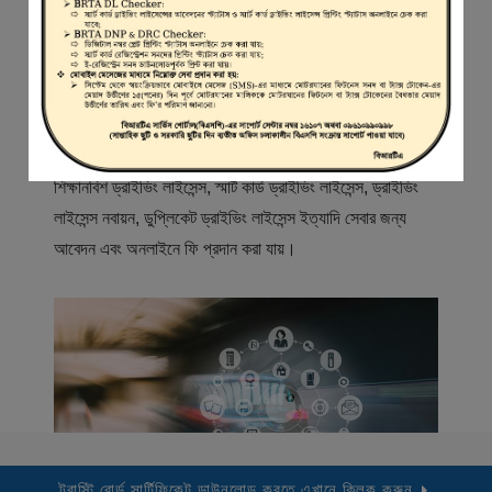
স্বাগতম
বিআরটিএ সার্ভিস পোর্টাল (বিএসপি) বাংলাদেশ রোড ট্রান্সপোর্ট অথরিটি
(বিআরটিএ) এর একটি অনলাইন সেবা প্রদানের মাধ্যম যেখানে ড্রাইভার,
মোটরযান মালিক, মোটরযান বিক্রেতাদের নিবন্ধিত করা হয় এবং
শিক্ষানবিশ ড্রাইভিং লাইসেন্স, স্মার্ট কার্ড ড্রাইভিং লাইসেন্স, ড্রাইভিং
লাইসেন্স নবায়ন, ডুপ্লিকেট ড্রাইভিং লাইসেন্স ইত্যাদি সেবার জন্য
আবেদন এবং অনলাইনে ফি প্রদান করা যায়।
ট্রাস্টি বোর্ড সার্টিফিকেট ডাউনলোড করতে এখানে ক্লিক করুন