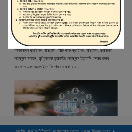
স্বাগতম
বিআরটিএ সার্ভিস পোর্টাল (বিএসপি) বাংলাদেশ রোড ট্রান্সপোর্ট অথরিটি
(বিআরটিএ) এর একটি অনলাইন সেবা প্রদানের মাধ্যম যেখানে ড্রাইভার,
মোটরযান মালিক, মোটরযান বিক্রেতাদের নিবন্ধিত করা হয় এবং
শিক্ষানবিশ ড্রাইভিং লাইসেন্স, স্মার্ট কার্ড ড্রাইভিং লাইসেন্স, ড্রাইভিং
লাইসেন্স নবায়ন, ডুপ্লিকেট ড্রাইভিং লাইসেন্স ইত্যাদি সেবার জন্য
আবেদন এবং অনলাইনে ফি প্রদান করা যায়।
ট্রাস্টি বোর্ড সার্টিফিকেট ডাউনলোড করতে এখানে ক্লিক করুন