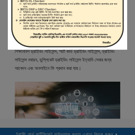
স্বাগতম
বিআরটিএ সার্ভিস পোর্টাল (বিএসপি) বাংলাদেশ রোড ট্রান্সপোর্ট অথরিটি
(বিআরটিএ) এর একটি অনলাইন সেবা প্রদানের মাধ্যম যেখানে ড্রাইভার,
মোটরযান মালিক, মোটরযান বিক্রেতাদের নিবন্ধিত করা হয় এবং
শিক্ষানবিশ ড্রাইভিং লাইসেন্স, স্মার্ট কার্ড ড্রাইভিং লাইসেন্স, ড্রাইভিং
লাইসেন্স নবায়ন, ডুপ্লিকেট ড্রাইভিং লাইসেন্স ইত্যাদি সেবার জন্য
আবেদন এবং অনলাইনে ফি প্রদান করা যায়।
ট্রাস্টি বোর্ড সার্টিফিকেট ডাউনলোড করতে এখানে ক্লিক করুন