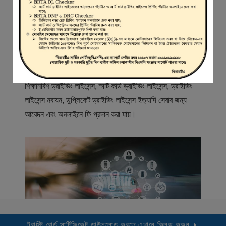
স্বাগতম
বিআরটিএ সার্ভিস পোর্টাল (বিএসপি) বাংলাদেশ রোড ট্রান্সপোর্ট অথরিটি
(বিআরটিএ) এর একটি অনলাইন সেবা প্রদানের মাধ্যম যেখানে ড্রাইভার,
মোটরযান মালিক, মোটরযান বিক্রেতাদের নিবন্ধিত করা হয় এবং
শিক্ষানবিশ ড্রাইভিং লাইসেন্স, স্মার্ট কার্ড ড্রাইভিং লাইসেন্স, ড্রাইভিং
লাইসেন্স নবায়ন, ডুপ্লিকেট ড্রাইভিং লাইসেন্স ইত্যাদি সেবার জন্য
আবেদন এবং অনলাইনে ফি প্রদান করা যায়।
ট্রাস্টি বোর্ড সার্টিফিকেট ডাউনলোড করতে এখানে ক্লিক করুন