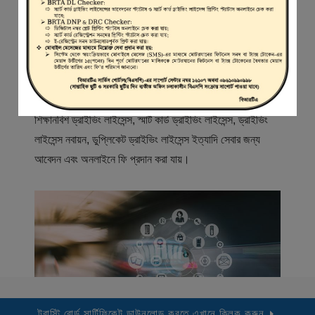
স্বাগতম
বিআরটিএ সার্ভিস পোর্টাল (বিএসপি) বাংলাদেশ রোড ট্রান্সপোর্ট অথরিটি
(বিআরটিএ) এর একটি অনলাইন সেবা প্রদানের মাধ্যম যেখানে ড্রাইভার,
মোটরযান মালিক, মোটরযান বিক্রেতাদের নিবন্ধিত করা হয় এবং
শিক্ষানবিশ ড্রাইভিং লাইসেন্স, স্মার্ট কার্ড ড্রাইভিং লাইসেন্স, ড্রাইভিং
লাইসেন্স নবায়ন, ডুপ্লিকেট ড্রাইভিং লাইসেন্স ইত্যাদি সেবার জন্য
আবেদন এবং অনলাইনে ফি প্রদান করা যায়।
ট্রাস্টি বোর্ড সার্টিফিকেট ডাউনলোড করতে এখানে ক্লিক করুন