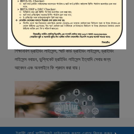
স্বাগতম
বিআরটিএ সার্ভিস পোর্টাল (বিএসপি) বাংলাদেশ রোড ট্রান্সপোর্ট অথরিটি
(বিআরটিএ) এর একটি অনলাইন সেবা প্রদানের মাধ্যম যেখানে ড্রাইভার,
মোটরযান মালিক, মোটরযান বিক্রেতাদের নিবন্ধিত করা হয় এবং
শিক্ষানবিশ ড্রাইভিং লাইসেন্স, স্মার্ট কার্ড ড্রাইভিং লাইসেন্স, ড্রাইভিং
লাইসেন্স নবায়ন, ডুপ্লিকেট ড্রাইভিং লাইসেন্স ইত্যাদি সেবার জন্য
আবেদন এবং অনলাইনে ফি প্রদান করা যায়।
ট্রাস্টি বোর্ড সার্টিফিকেট ডাউনলোড করতে এখানে ক্লিক করুন