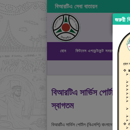
বিআরটিএ সেবা বাতায়ন
জরুরী বি
হোম
ফিটনেস এপয়েন্টমেন্ট সময়সূচী
রা
বিআরটিএ সার্ভিস পোর্টালে
স্বাগতম
বিআরটিএ সার্ভিস পোর্টাল (বিএসপি) বাংলাদেশ রোড ট্রান