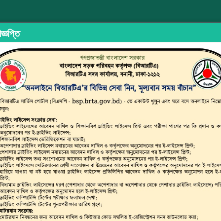
জ্ঞপ্তি
ইড শেয়ারিং
অভিযোগ/মতামত দিন
ইউজার ম্যানুয়াল
ছাত্র জনত
্সপোর্ট অথরিটি (বিআরটিএ)