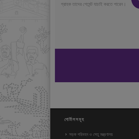
গ্রাহক তাদের পেমেন্ট যাচাই করতে পারেন।
পোর্টালসমূহ
সড়ক পরিবহন ও সেতু মন্ত্রণালয়