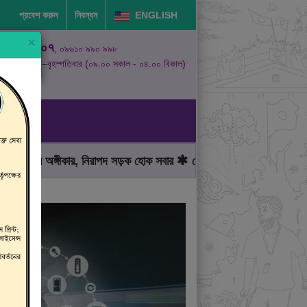
প্রবেশ করুন
নিবন্ধন
ENGLISH
×
১৬১০৭
, ০৯৬১০ ৯৯০ ৯৯৮
রবিবার–বৃহস্পতিবার (০৯.০০ সকাল - ০৪.০০ বিকাল)
ার অঙ্গীকার, নিরাপদ সড়ক হোক সবার
মোটরযান চালানোর সময় গতিসীমা মেনে