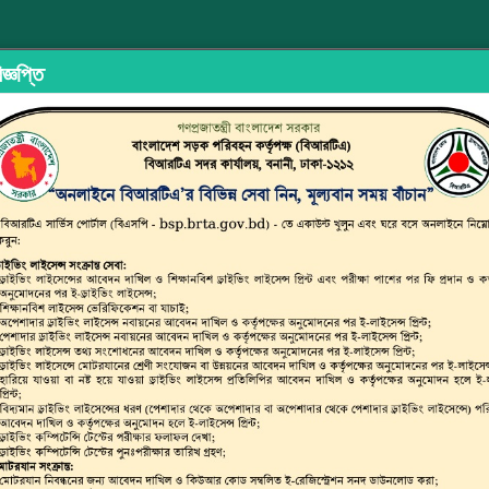
জ্ঞপ্তি
ইড শেয়ারিং
অভিযোগ/মতামত দিন
ইউজার ম্যানুয়াল
ছাত্র জনতার 
্সপোর্ট অথরিটি (বিআরটিএ)