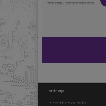
গ্রাহক তাদের পেমেন্ট যাচাই করতে পারেন।
পোর্টালসমূহ
সড়ক পরিবহন ও সেতু মন্ত্রণালয়