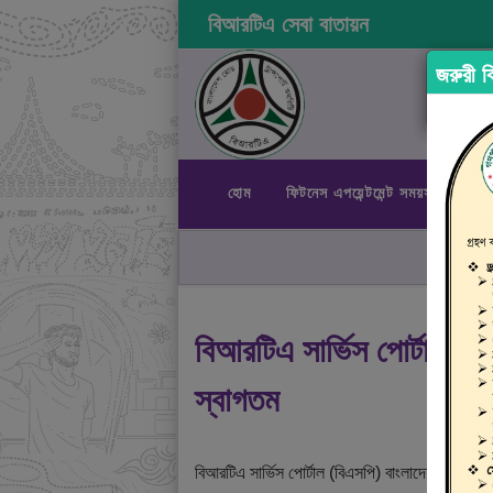
বিআরটিএ সেবা বাতায়ন
জরুরী বি
হোম
ফিটনেস এপয়েন্টমেন্ট সময়সূচী
রা
বিআরটিএ সার্ভিস পোর্টালে
স্বাগতম
বিআরটিএ সার্ভিস পোর্টাল (বিএসপি) বাংলাদেশ রোড ট্রান