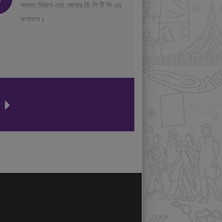
সমস্ত বিভাগ এবং জেলার ডি সি টি সি এর
ফলাফল।
ন