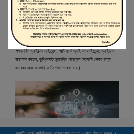
স্বাগতম
বিআরটিএ সার্ভিস পোর্টাল (বিএসপি) বাংলাদেশ রোড ট্রান্সপোর্ট অথরিটি
(বিআরটিএ) এর একটি অনলাইন সেবা প্রদানের মাধ্যম যেখানে ড্রাইভার,
মোটরযান মালিক, মোটরযান বিক্রেতাদের নিবন্ধিত করা হয় এবং
শিক্ষানবিশ ড্রাইভিং লাইসেন্স, স্মার্ট কার্ড ড্রাইভিং লাইসেন্স, ড্রাইভিং
লাইসেন্স নবায়ন, ডুপ্লিকেট ড্রাইভিং লাইসেন্স ইত্যাদি সেবার জন্য
আবেদন এবং অনলাইনে ফি প্রদান করা যায়।
ট্রাস্টি বোর্ড সার্টিফিকেট ডাউনলোড করতে এখানে ক্লিক করুন