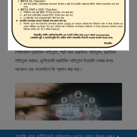
স্বাগতম
বিআরটিএ সার্ভিস পোর্টাল (বিএসপি) বাংলাদেশ রোড ট্রান্সপোর্ট অথরিটি
(বিআরটিএ) এর একটি অনলাইন সেবা প্রদানের মাধ্যম যেখানে ড্রাইভার,
মোটরযান মালিক, মোটরযান বিক্রেতাদের নিবন্ধিত করা হয় এবং
শিক্ষানবিশ ড্রাইভিং লাইসেন্স, স্মার্ট কার্ড ড্রাইভিং লাইসেন্স, ড্রাইভিং
লাইসেন্স নবায়ন, ডুপ্লিকেট ড্রাইভিং লাইসেন্স ইত্যাদি সেবার জন্য
আবেদন এবং অনলাইনে ফি প্রদান করা যায়।
ট্রাস্টি বোর্ড সার্টিফিকেট ডাউনলোড করতে এখানে ক্লিক করুন