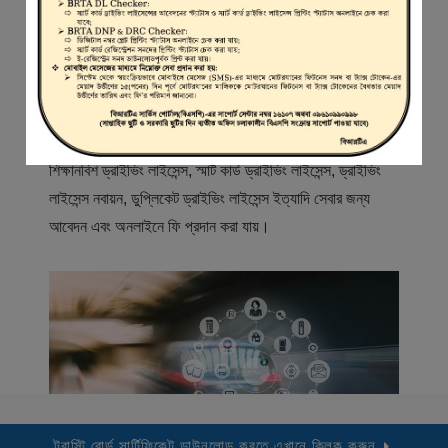
স্বাগতম
বিআরটিএ সার্ভিস পোর্টাল (বিএসপি) বাংলাদেশ রোড ট্রান্সপোর্ট অথরিটি
(বিআরটিএ) এর একটি অনলাইন সেবা প্রদানের মাধ্যম যেখানে ড্রাইভার,
মোটরযান মালিক, মোটরযান বিক্রেতাদের নিবন্ধিত করা হয় এবং
শিক্ষানবিশ ড্রাইভিং লাইসেন্স, স্মার্ট কার্ড ড্রাইভিং লাইসেন্স, ড্রাইভিং
লাইসেন্স নবায়ন, ডুপ্লিকেট ড্রাইভিং লাইসেন্স ইত্যাদি সেবার জন্য
আবেদন এবং অনলাইনে ফি প্রদান করা যায়।
ট্রাস্টি বোর্ড সার্টিফিকেট ডাউনলোড করতে এখানে ক্লিক করুন