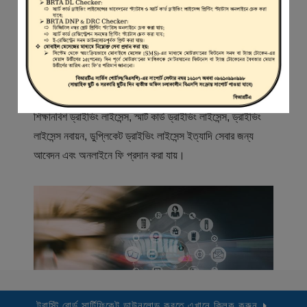
স্বাগতম
বিআরটিএ সার্ভিস পোর্টাল (বিএসপি) বাংলাদেশ রোড ট্রান্সপোর্ট অথরিটি
(বিআরটিএ) এর একটি অনলাইন সেবা প্রদানের মাধ্যম যেখানে ড্রাইভার,
মোটরযান মালিক, মোটরযান বিক্রেতাদের নিবন্ধিত করা হয় এবং
শিক্ষানবিশ ড্রাইভিং লাইসেন্স, স্মার্ট কার্ড ড্রাইভিং লাইসেন্স, ড্রাইভিং
লাইসেন্স নবায়ন, ডুপ্লিকেট ড্রাইভিং লাইসেন্স ইত্যাদি সেবার জন্য
আবেদন এবং অনলাইনে ফি প্রদান করা যায়।
ট্রাস্টি বোর্ড সার্টিফিকেট ডাউনলোড করতে এখানে ক্লিক করুন