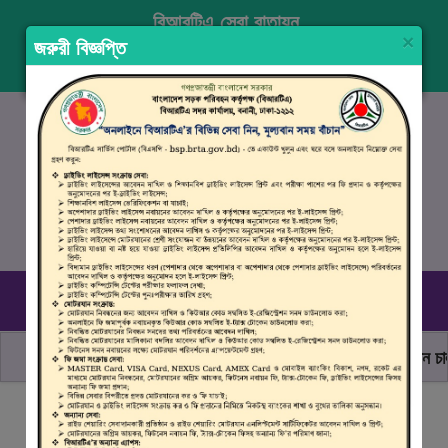
বিআরটিএ সেবা বাতায়ন
×
জরুরী বিজ্ঞপ্তি
প্রবেশ করুন
নিবন্ধন
ENGLISH
১৬১০৭
, ০৯৬১০ ৯৯০ ৯৯৮
রবিবার–বৃহস্পতিবার (০৯.০০ সকাল - ০৪.০০ বিকাল)
ছাত্র জনতার অঙ্গীকার, নিরাপদ সড়ক হোক সবার
মোটরযান চালানো
বিআরটিএ সার্ভিস পোর্টালে