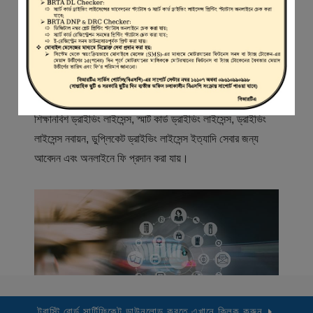
স্বাগতম
বিআরটিএ সার্ভিস পোর্টাল (বিএসপি) বাংলাদেশ রোড ট্রান্সপোর্ট অথরিটি
(বিআরটিএ) এর একটি অনলাইন সেবা প্রদানের মাধ্যম যেখানে ড্রাইভার,
মোটরযান মালিক, মোটরযান বিক্রেতাদের নিবন্ধিত করা হয় এবং
শিক্ষানবিশ ড্রাইভিং লাইসেন্স, স্মার্ট কার্ড ড্রাইভিং লাইসেন্স, ড্রাইভিং
লাইসেন্স নবায়ন, ডুপ্লিকেট ড্রাইভিং লাইসেন্স ইত্যাদি সেবার জন্য
আবেদন এবং অনলাইনে ফি প্রদান করা যায়।
ট্রাস্টি বোর্ড সার্টিফিকেট ডাউনলোড করতে এখানে ক্লিক করুন