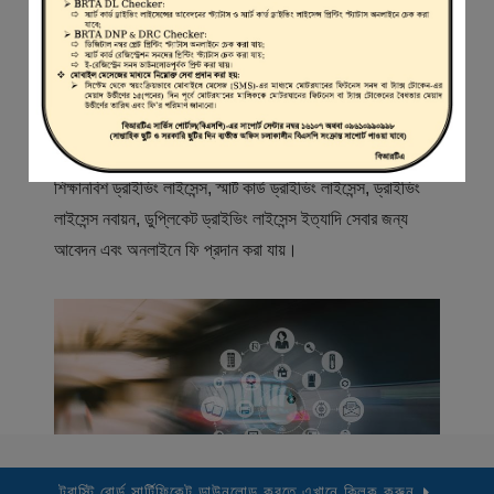
স্বাগতম
বিআরটিএ সার্ভিস পোর্টাল (বিএসপি) বাংলাদেশ রোড ট্রান্সপোর্ট অথরিটি
(বিআরটিএ) এর একটি অনলাইন সেবা প্রদানের মাধ্যম যেখানে ড্রাইভার,
মোটরযান মালিক, মোটরযান বিক্রেতাদের নিবন্ধিত করা হয় এবং
শিক্ষানবিশ ড্রাইভিং লাইসেন্স, স্মার্ট কার্ড ড্রাইভিং লাইসেন্স, ড্রাইভিং
লাইসেন্স নবায়ন, ডুপ্লিকেট ড্রাইভিং লাইসেন্স ইত্যাদি সেবার জন্য
আবেদন এবং অনলাইনে ফি প্রদান করা যায়।
ট্রাস্টি বোর্ড সার্টিফিকেট ডাউনলোড করতে এখানে ক্লিক করুন