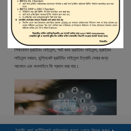
স্বাগতম
বিআরটিএ সার্ভিস পোর্টাল (বিএসপি) বাংলাদেশ রোড ট্রান্সপোর্ট অথরিটি
(বিআরটিএ) এর একটি অনলাইন সেবা প্রদানের মাধ্যম যেখানে ড্রাইভার,
মোটরযান মালিক, মোটরযান বিক্রেতাদের নিবন্ধিত করা হয় এবং
শিক্ষানবিশ ড্রাইভিং লাইসেন্স, স্মার্ট কার্ড ড্রাইভিং লাইসেন্স, ড্রাইভিং
লাইসেন্স নবায়ন, ডুপ্লিকেট ড্রাইভিং লাইসেন্স ইত্যাদি সেবার জন্য
আবেদন এবং অনলাইনে ফি প্রদান করা যায়।
ট্রাস্টি বোর্ড সার্টিফিকেট ডাউনলোড করতে এখানে ক্লিক করুন