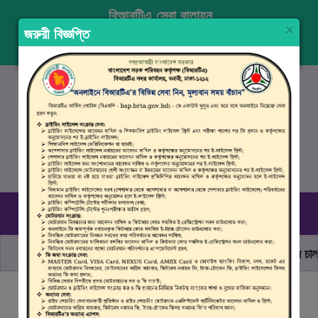
বিআরটিএ সেবা বাতায়ন
×
জরুরী বিজ্ঞপ্তি
প্রবেশ করুন
নিবন্ধন
ENGLISH
১৬১০৭
, ০৯৬১০ ৯৯০ ৯৯৮
রবিবার–বৃহস্পতিবার (০৯.০০ সকাল - ০৪.০০ বিকাল)
ছাত্র জনতার অঙ্গীকার, নিরাপদ সড়ক হোক সবার
মোটরযান চালানো
বিআরটিএ সার্ভিস পোর্টালে