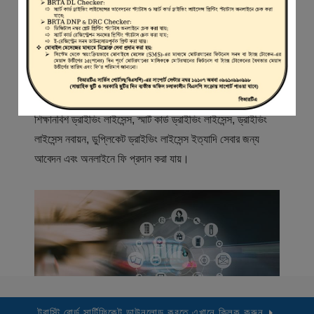
স্বাগতম
বিআরটিএ সার্ভিস পোর্টাল (বিএসপি) বাংলাদেশ রোড ট্রান্সপোর্ট অথরিটি
(বিআরটিএ) এর একটি অনলাইন সেবা প্রদানের মাধ্যম যেখানে ড্রাইভার,
মোটরযান মালিক, মোটরযান বিক্রেতাদের নিবন্ধিত করা হয় এবং
শিক্ষানবিশ ড্রাইভিং লাইসেন্স, স্মার্ট কার্ড ড্রাইভিং লাইসেন্স, ড্রাইভিং
লাইসেন্স নবায়ন, ডুপ্লিকেট ড্রাইভিং লাইসেন্স ইত্যাদি সেবার জন্য
আবেদন এবং অনলাইনে ফি প্রদান করা যায়।
ট্রাস্টি বোর্ড সার্টিফিকেট ডাউনলোড করতে এখানে ক্লিক করুন