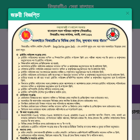
বিআরটিএ সেবা বাতায়ন
×
জরুরী বিজ্ঞপ্তি
প্রবেশ করুন
নিবন্ধন
ENGLISH
১৬১০৭
, ০৯৬১০ ৯৯০ ৯৯৮
রবিবার–বৃহস্পতিবার (০৯.০০ সকাল - ০৪.০০ বিকাল)
ছাত্র জনতার অঙ্গীকার, নিরাপদ সড়ক হোক সবার
মোটরযান চালানোর
বিআরটিএ সার্ভিস পোর্টালে