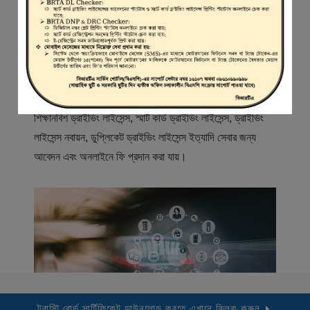
স্বাগতম
বিআরটিএ সার্ভিস পোর্টাল (বিএসপি) বাংলাদেশ রোড ট্রান্সপোর্ট অথরিটি
(বিআরটিএ) এর একটি অনলাইন সেবা প্রদানের মাধ্যম যেখানে ড্রাইভার,
মোটরযান মালিক, মোটরযান বিক্রেতাদের নিবন্ধিত করা হয় এবং
শিক্ষানবিশ ড্রাইভিং লাইসেন্স, স্মার্ট কার্ড ড্রাইভিং লাইসেন্স, ড্রাইভিং
লাইসেন্স নবায়ন, ডুপ্লিকেট ড্রাইভিং লাইসেন্স ইত্যাদি সেবার জন্য
আবেদন এবং অনলাইনে ফি প্রদান করা যায়।
ট্রাস্টি বোর্ড সার্টিফিকেট ডাউনলোড করতে এখানে ক্লিক করুন