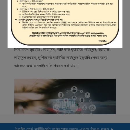
স্বাগতম
বিআরটিএ সার্ভিস পোর্টাল (বিএসপি) বাংলাদেশ রোড ট্রান্সপোর্ট অথরিটি
(বিআরটিএ) এর একটি অনলাইন সেবা প্রদানের মাধ্যম যেখানে ড্রাইভার,
মোটরযান মালিক, মোটরযান বিক্রেতাদের নিবন্ধিত করা হয় এবং
শিক্ষানবিশ ড্রাইভিং লাইসেন্স, স্মার্ট কার্ড ড্রাইভিং লাইসেন্স, ড্রাইভিং
লাইসেন্স নবায়ন, ডুপ্লিকেট ড্রাইভিং লাইসেন্স ইত্যাদি সেবার জন্য
আবেদন এবং অনলাইনে ফি প্রদান করা যায়।
ট্রাস্টি বোর্ড সার্টিফিকেট ডাউনলোড করতে এখানে ক্লিক করুন