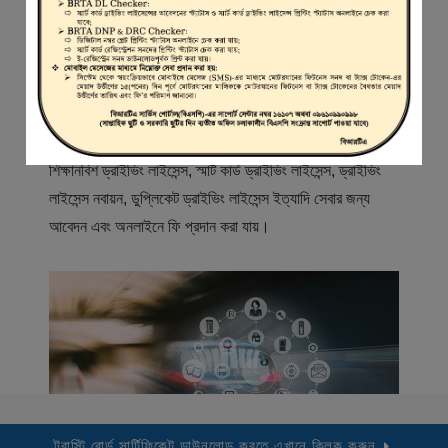
স্বাগতম
বিআরটিএ সার্ভিস পোর্টাল (বিএসপি) বাংলাদেশ রোড ট্রান্সপোর্ট অথরিটি
(বিআরটিএ) এর একটি অনলাইন সেবা প্রদানের মাধ্যম যেখানে ড্রাইভার,
মোটরযান মালিক, মোটরযান বিক্রেতাদের নিবন্ধিত করা হয় এবং
শিক্ষানবিশ ড্রাইভিং লাইসেন্স, স্মার্ট কার্ড ড্রাইভিং লাইসেন্স, ড্রাইভিং
লাইসেন্স নবায়ন, ডুপ্লিকেট ড্রাইভিং লাইসেন্স ইত্যাদি সেবার জন্য
আবেদন এবং অনলাইনে ফি প্রদান করা যায়।
ট্রাস্টি বোর্ড সার্টিফিকেট ডাউনলোড করতে এখানে ক্লিক করুন