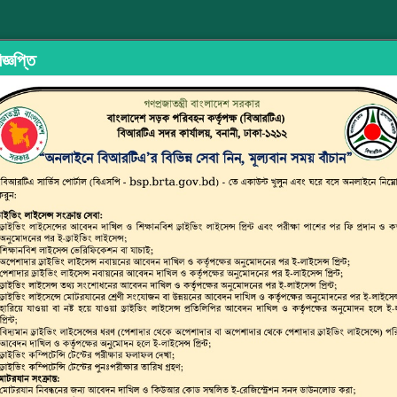
জ্ঞপ্তি
ইড শেয়ারিং
অভিযোগ/মতামত দিন
ইউজার ম্যানুয়াল
ছাত্র জনতার
্সপোর্ট অথরিটি (বিআরটিএ)