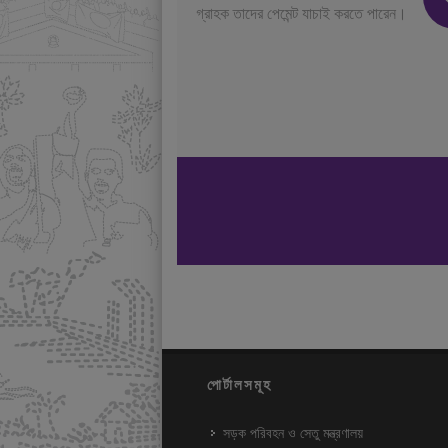
গ্রাহক তাদের পেমেন্ট যাচাই করতে পারেন।
পোর্টালসমূহ
সড়ক পরিবহন ও সেতু মন্ত্রণালয়