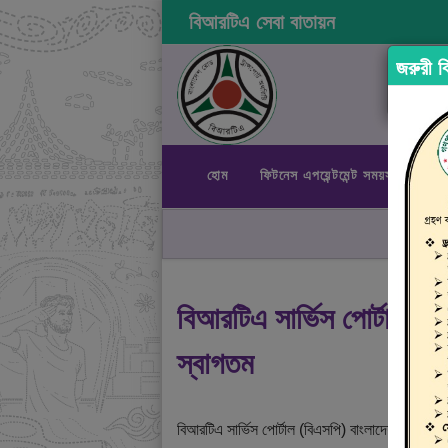
বিআরটিএ সেবা বাতায়ন
জরুরী বি
হোম
ফিটনেস এপয়েন্টমেন্ট সময়সূচী
রা
বিআরটিএ সার্ভিস পোর্টালে
স্বাগতম
বিআরটিএ সার্ভিস পোর্টাল (বিএসপি) বাংলাদেশ রোড ট্রান