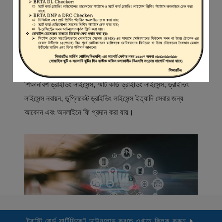
স্বাগতম
বিআরটিএ সার্ভিস পোর্টাল (বিএসপি) বাংলাদেশ রোড ট্রান্সপোর্ট অথরিটি
(বিআরটিএ) এর একটি অনলাইন সেবা প্রদানের মাধ্যম যেখানে ড্রাইভার,
মোটরযান মালিক, মোটরযান বিক্রেতাদের নিবন্ধিত করা হয় এবং
শিক্ষানবিশ ড্রাইভিং লাইসেন্স, স্মার্ট কার্ড ড্রাইভিং লাইসেন্স, ড্রাইভিং
লাইসেন্স নবায়ন, ডুপ্লিকেট ড্রাইভিং লাইসেন্স ইত্যাদি সেবার জন্য
আবেদন এবং অনলাইনে ফি প্রদান করা যায়।
ট্রাস্টি বোর্ড সার্টিফিকেট ডাউনলোড করতে এখানে ক্লিক করুন