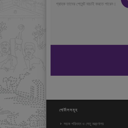
গ্রাহক তাদের পেমেন্ট যাচাই করতে পারেন।
পোর্টালসমূহ
সড়ক পরিবহন ও সেতু মন্ত্রণালয়