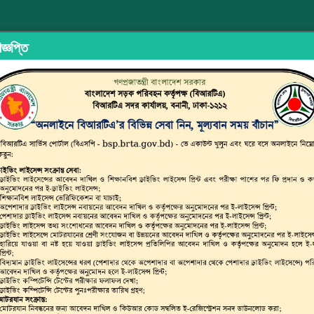
জ্ঞপ্তি
ইড শেয়ারিং
অভিযোগ/মতামত দিন
ইউজার ম্যানুয়াল
ছাত্র জনতার অঙ্
্সপোর্ট অথরিটি (বিআরটিএ)