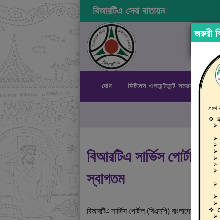
বিআরটিএ সেবা বাতায়ন
জরুরী বি
হোম
ফিটনেস এপয়েন্টমেন্ট সময়সূচী
রা
বিআরটিএ সার্ভিস পোর্টালে
স্বাগতম
বিআরটিএ সার্ভিস পোর্টাল (বিএসপি) বাংলাদেশ রোড ট্রান