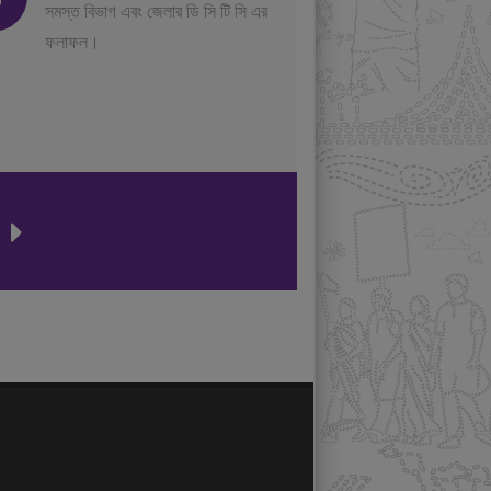
সমস্ত বিভাগ এবং জেলার ডি সি টি সি এর
ফলাফল।
ন