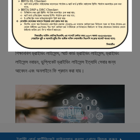
স্বাগতম
বিআরটিএ সার্ভিস পোর্টাল (বিএসপি) বাংলাদেশ রোড ট্রান্সপোর্ট অথরিটি
(বিআরটিএ) এর একটি অনলাইন সেবা প্রদানের মাধ্যম যেখানে ড্রাইভার,
মোটরযান মালিক, মোটরযান বিক্রেতাদের নিবন্ধিত করা হয় এবং
শিক্ষানবিশ ড্রাইভিং লাইসেন্স, স্মার্ট কার্ড ড্রাইভিং লাইসেন্স, ড্রাইভিং
লাইসেন্স নবায়ন, ডুপ্লিকেট ড্রাইভিং লাইসেন্স ইত্যাদি সেবার জন্য
আবেদন এবং অনলাইনে ফি প্রদান করা যায়।
ট্রাস্টি বোর্ড সার্টিফিকেট ডাউনলোড করতে এখানে ক্লিক করুন