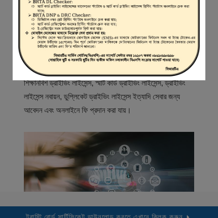
স্বাগতম
বিআরটিএ সার্ভিস পোর্টাল (বিএসপি) বাংলাদেশ রোড ট্রান্সপোর্ট অথরিটি
(বিআরটিএ) এর একটি অনলাইন সেবা প্রদানের মাধ্যম যেখানে ড্রাইভার,
মোটরযান মালিক, মোটরযান বিক্রেতাদের নিবন্ধিত করা হয় এবং
শিক্ষানবিশ ড্রাইভিং লাইসেন্স, স্মার্ট কার্ড ড্রাইভিং লাইসেন্স, ড্রাইভিং
লাইসেন্স নবায়ন, ডুপ্লিকেট ড্রাইভিং লাইসেন্স ইত্যাদি সেবার জন্য
আবেদন এবং অনলাইনে ফি প্রদান করা যায়।
ট্রাস্টি বোর্ড সার্টিফিকেট ডাউনলোড করতে এখানে ক্লিক করুন